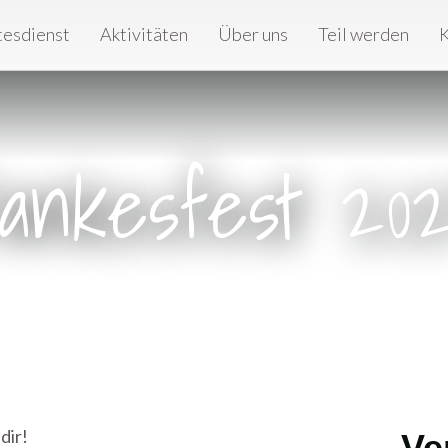
tesdienst
Aktivitäten
Über uns
Teil werden
K
ankesfest 20
dir!
Ve