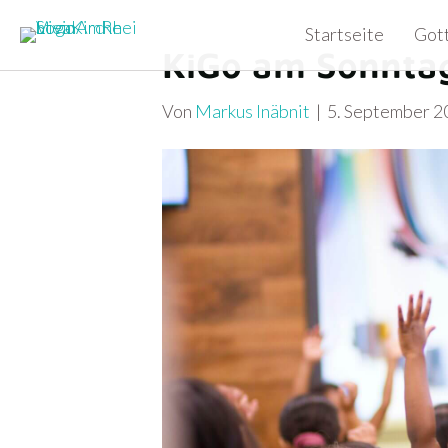
Startseite
Got
KiGo am Sonnta
Von
Markus Inäbnit
|
5. September 2