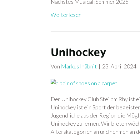
Nächstes Musical: Sommer 2025
Weiterlesen
Unihockey
Von
Markus Inäbnit
|
23. April 2024
Der Unihockey Club Stei am Rhy ist e
Unihockey ist ein Sport der begeiste
Jugendliche aus der Region die Mögli
Unihockey zu lernen. Wir bieten wöch
Alterskategorien an und nehmen an 