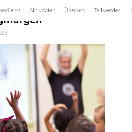
tesdienst
Aktivitäten
Über uns
Teil werden
K
gmorgen
023