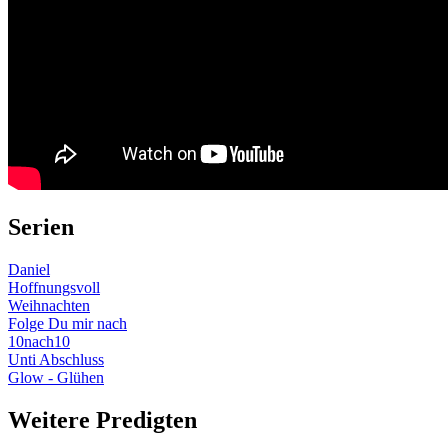
Serien
Daniel
Hoffnungsvoll
Weihnachten
Folge Du mir nach
10nach10
Unti Abschluss
Glow - Glühen
Weitere Predigten