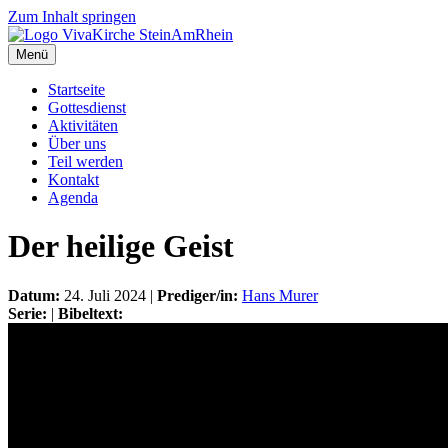
Zum Inhalt springen
Menü
Startseite
Gottesdienst
Aktivitäten
Über uns
Teil werden
Kontakt
Agenda
Der heilige Geist
Datum:
24. Juli 2024 |
Prediger/in:
Hans Murer
Serie:
|
Bibeltext: