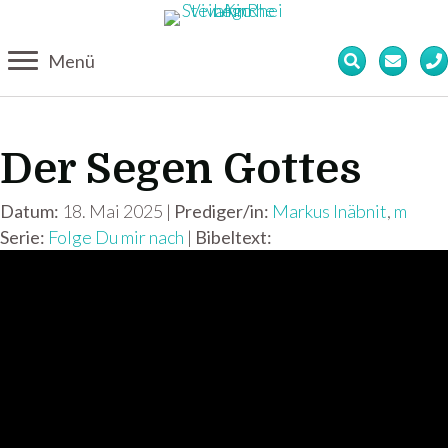
Menü
Der Segen Gottes
Datum:
18. Mai 2025 |
Prediger/in:
Markus Inäbnit
,
m
Serie:
Folge Du mir nach
|
Bibeltext: