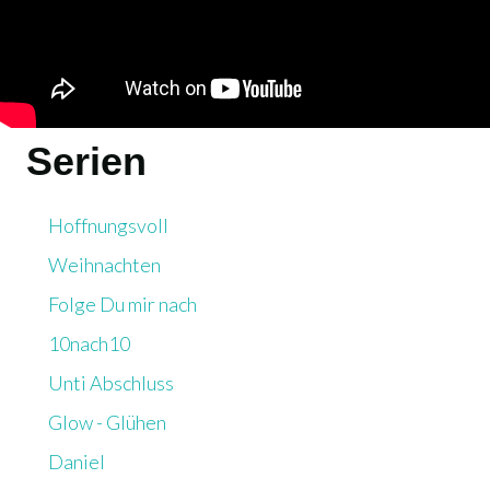
Serien
Hoffnungsvoll
Weihnachten
Folge Du mir nach
10nach10
Unti Abschluss
Glow - Glühen
Daniel