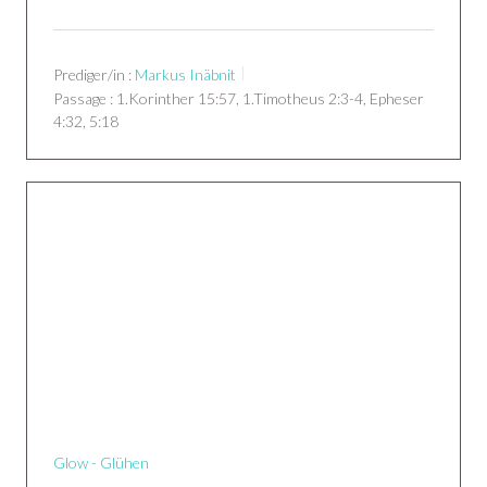
Prediger/in :
Markus Inäbnit
Passage :
1.Korinther 15:57, 1.Timotheus 2:3-4, Epheser
4:32, 5:18
Glow - Glühen