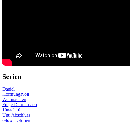
Serien
Daniel
Hoffnungsvoll
Weihnachten
Folge Du mir nach
10nach10
Unti Abschluss
Glow - Glühen