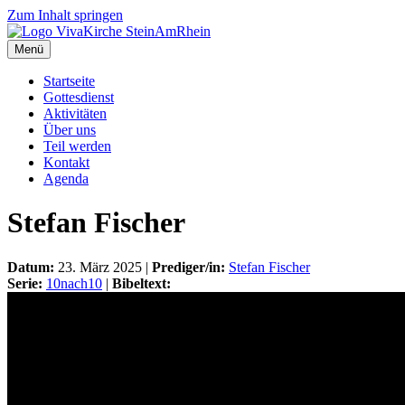
Zum Inhalt springen
Menü
Startseite
Gottesdienst
Aktivitäten
Über uns
Teil werden
Kontakt
Agenda
Stefan Fischer
Datum:
23. März 2025 |
Prediger/in:
Stefan Fischer
Serie:
10nach10
|
Bibeltext: