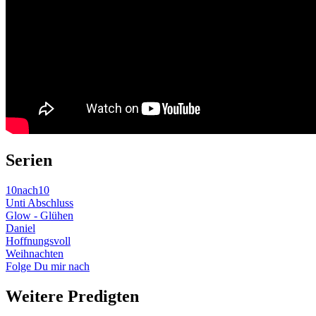
Serien
10nach10
Unti Abschluss
Glow - Glühen
Daniel
Hoffnungsvoll
Weihnachten
Folge Du mir nach
Weitere Predigten